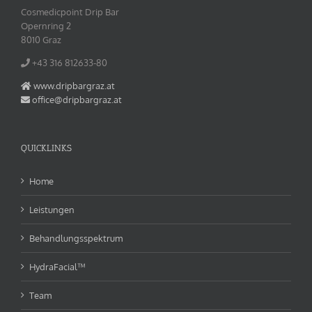
Cosmedicpoint Drip Bar
Opernring 2
8010 Graz
+43 316 812633‬-80
www.dripbargraz.at
office@dripbargraz.at
QUICKLINKS
Home
Leistungen
Behandlungsspektrum
HydraFacial™
Team