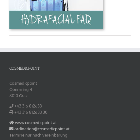
COSMEDICPOINT
Cosmedicpoint
Opernring 4
8010 Graz
+43 316 812633‬
+43 316 812633‬ 30
www.cosmedicpoint.at
ordination@cosmedicpoint.at
Termine nur nach Vereinbarung