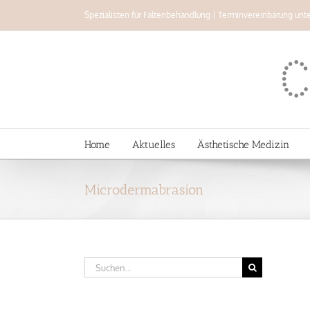
Zum
Spezialisten für Faltenbehandlung | Terminvereinbarung unt
Inhalt
springen
Home
Aktuelles
Ästhetische Medizin
Microdermabrasion
Suche
nach: