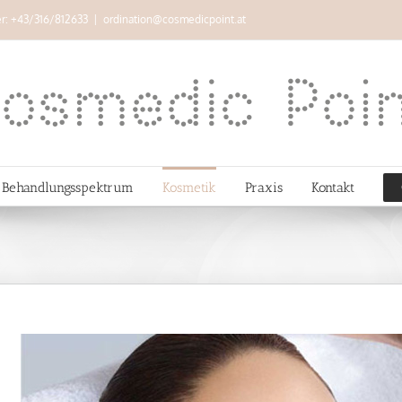
er: +43/316/812633
|
ordination@cosmedicpoint.at
Behandlungsspektrum
Kosmetik
Praxis
Kontakt