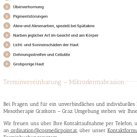
Überverhornung
Pigmentstörungen
Akne und Aknenarben, speziell bei Spätakne
Narben jeglicher Art im Gesicht und am Körper
Licht- und Sonnenschäden der Haut
Dehnungsstreifen und Cellulite
Grobporige Haut
Terminvereinbarung – Mikrodermabrasion
Bei Fragen und für ein unverbindliches und individuelle
Mesotherapie Gratkorn – Graz Umgebung stehen wir Ihn
Wir freuen uns über Ihre Kontaktaufnahme per Telefon, 
an
ordination@cosmedicpoint.at
,
über unser
Kontaktform