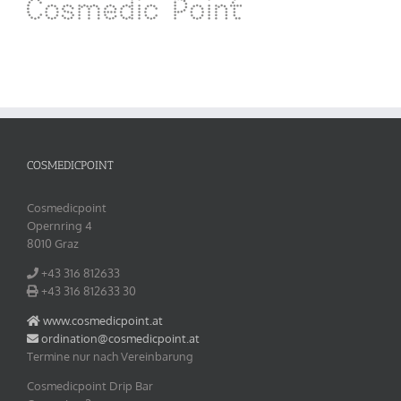
COSMEDICPOINT
Cosmedicpoint
Opernring 4
8010 Graz
+43 316 812633‬
+43 316 812633‬ 30
www.cosmedicpoint.at
ordination@cosmedicpoint.at
Termine nur nach Vereinbarung
Cosmedicpoint Drip Bar