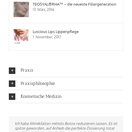
TEOSYAL®RHA™ – die neueste Fillergeneration
13. März, 2016
Luscious Lips Lippenpflege
1. November, 2017
Praxis
Praxisphilosophie
Kosmetische Medizin
Ich habe Mimikfalten mittels Botox reduzieren lassen. Es ist
Ich bin durch Zufall hier gelandet. Ganz besonders positiv
spitze geworden, auf Anhieb die perfekte Dosierung total
empfinde ich, daß hier keine Fließbandarbeit gemacht wird,