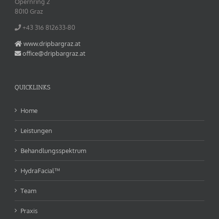
Opernring 2
8010 Graz
+43 316 812633‬-80
www.dripbargraz.at
office@dripbargraz.at
QUICKLINKS
Home
Leistungen
Behandlungsspektrum
HydraFacial™
Team
Praxis