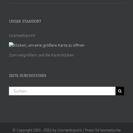
UNSER STANDORT
Cosmedicpoint
Zum vergrößern auf die Karte klicken
SEITE DURCHSUCHEN
Suche
nach:
© Copyright 2013 -
2026 by Cosmedicpoint | Praxis für kosmetische