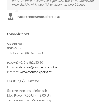
natürlich (nicht maskenhaft), genauso wie ich es wollte und
sondern dass Herr Dr. Vucic sich intensiv Zeit nimmt, um ein
mein Gesicht wirkt deutlich entspannter und frischer.
natürliches Ergebnis zu erzielen.
Patientenbewertung
Patientenbewertung
,
,
herold.at
docfinder.at
Cosmedicpoint
Opernring 4
8010 Graz
Telefon: +43 (0) 316 812633‬
Fax: +43 (0) 316 812633 30
Email:
ordination@cosmedicpoint.at
Internet:
www.cosmedicpoint.at
Beratung & Termine
Sie erreichen uns telefonisch:
Mo.- Fr. von 9:00 Uhr - 18:00 Uhr
Termine nur nach Vereinbarung