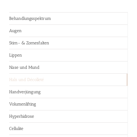
Behandlungsspektrum
Augen
Stirn- & Zornesfalten
Lippen
Nase und Mund
Hals und Décolleté
Handverjüngung
Volumenlifting
Hyperhidrose
Cellulite