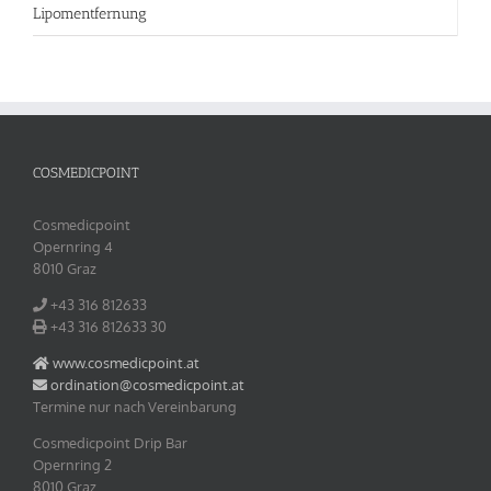
Lipomentfernung
COSMEDICPOINT
Cosmedicpoint
Opernring 4
8010 Graz
+43 316 812633‬
+43 316 812633‬ 30
www.cosmedicpoint.at
ordination@cosmedicpoint.at
Termine nur nach Vereinbarung
Cosmedicpoint Drip Bar
Opernring 2
8010 Graz