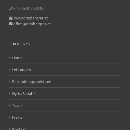
+43 316 812633‬-80
www.dripbargraz.at
office@dripbargraz.at
QUICKLINKS
Home
Leistungen
Behandlungsspektrum
HydraFacial™
Team
Praxis
Kontakt