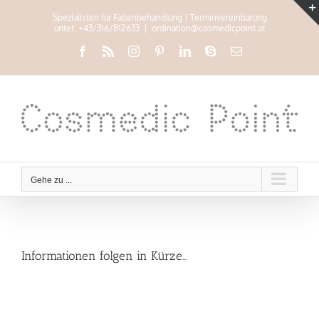
Zum
Spezialisten für Faltenbehandlung | Terminvereinbarung
Inhalt
unter: +43/316/812633
|
ordination@cosmedicpoint.at
springen
Facebook
Rss
Instagram
Pinterest
LinkedIn
Skype
E-
Mail
Gehe zu ...
Informationen folgen in Kürze…