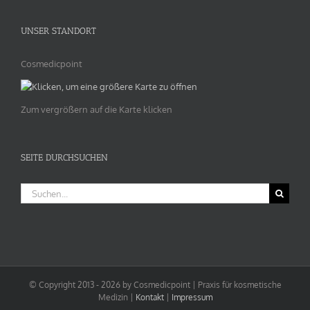
UNSER STANDORT
Cosmedicpoint
Zum vergrößern auf die Karte klicken
SEITE DURCHSUCHEN
Suche
nach:
© Copyright 2013 -
2026 by Cosmedicpoint | Praxis für kosmetische
Medizin |
Kontakt
|
Impressum