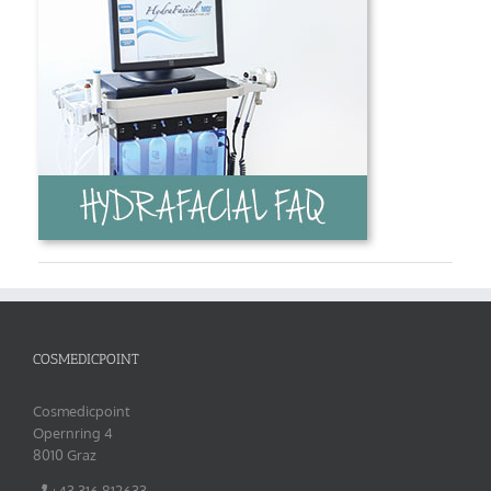
COSMEDICPOINT
Cosmedicpoint
Opernring 4
8010 Graz